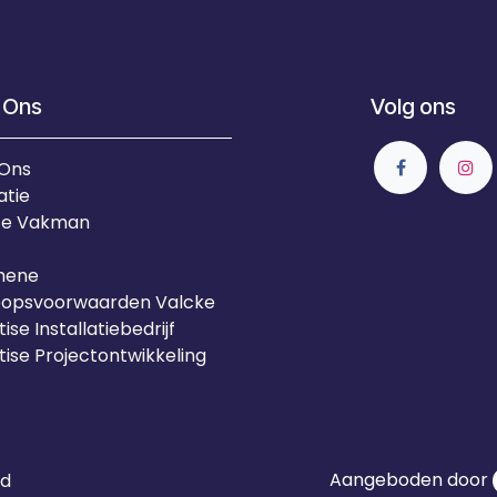
 Ons
Volg ons
 Ons
atie
Je Vakman
mene
oopsvoorwaarden Valcke
ise Installatiebedrijf
tise Projectontwikkeling
Aangeboden door
id