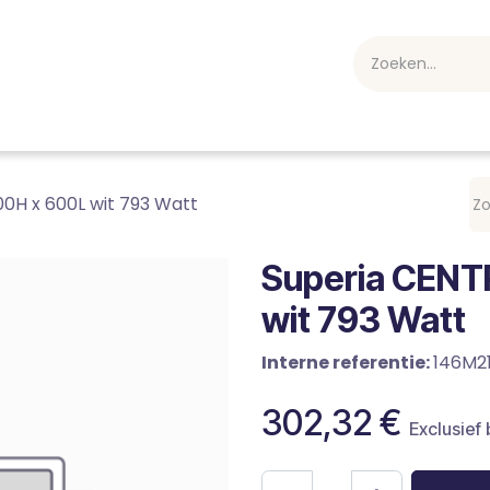
webshop
Over ons
Professioneel
Blog
vakan
0H x 600L wit 793 Watt
Superia CENT
wit 793 Watt
Interne referentie:
146M2
302,32
€
Exclusief