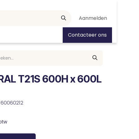
Aanmelden
tiedagen
Contacteer ons
RAL T21S 600H x 600L
160060212
 btw