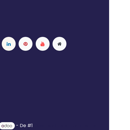
- De #1
Open source e-commerce