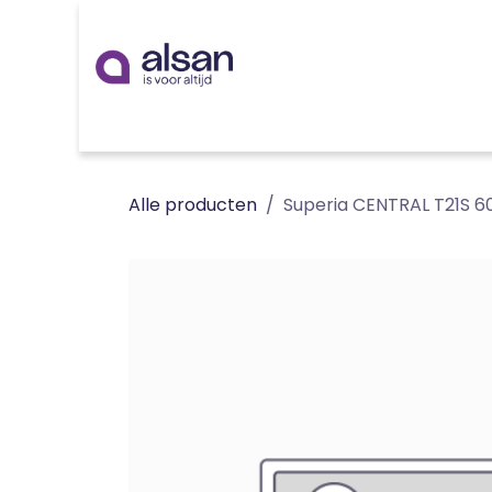
Overslaan naar inhoud
Inspiratie
badkamer
keuken
technieken
Alle producten
Superia CENTRAL T21S 60