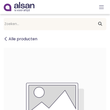
Overslaan naar inhoud
Alle producten