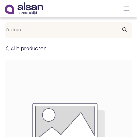
Overslaan naar inhoud
Alle producten