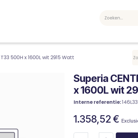
webshop
Over ons
Professioneel
Blog
vakan
T33 500H x 1600L wit 2915 Watt
Superia CENT
x 1600L wit 2
Interne referentie:
146L33
1.358,52
€
Exclusi