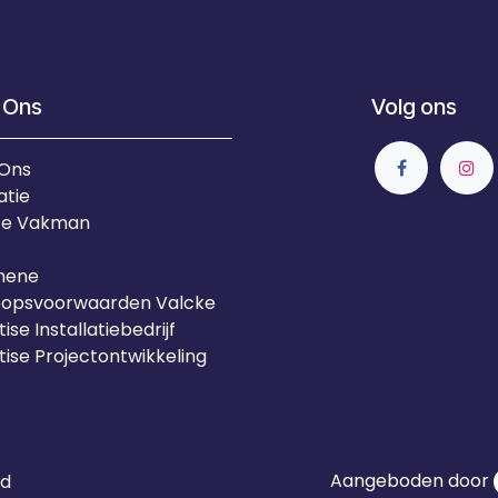
 Ons
Volg ons
 Ons
atie
Je Vakman
mene
oopsvoorwaarden Valcke
ise Installatiebedrijf
tise Projectontwikkeling
Aangeboden door
id