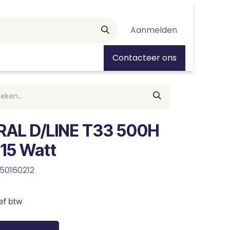
Aanmelden
tiedagen
Contacteer ons
RAL D/LINE T33 500H
915 Watt
50160212
ef btw