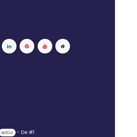
- De #1
Open source e-commerce