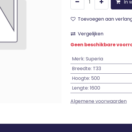
In 
Toevoegen aan verlangl
Vergelijken
Geen beschikbare voor
Merk
:
Superia
Breedte
:
T33
Hoogte
:
500
Lengte
:
1600
Algemene voorwaarden