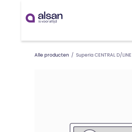
Overslaan naar inhoud
Inspiratie
badkamer
keuken
technieken
Alle producten
Superia CENTRAL D/LINE 