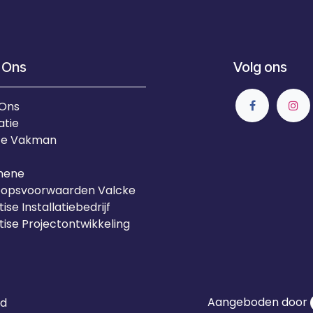
 Ons
Volg ons
 Ons
atie
Je Vakman
mene
oopsvoorwaarden Valcke
ise Installatiebedrijf
tise Projectontwikkeling
Aangeboden door
id