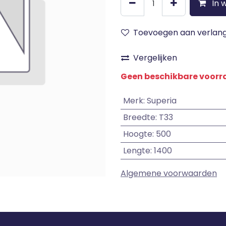
In 
Toevoegen aan verlangl
Vergelijken
Geen beschikbare voor
Merk
:
Superia
Breedte
:
T33
Hoogte
:
500
Lengte
:
1400
Algemene voorwaarden