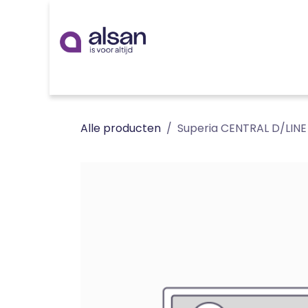
Overslaan naar inhoud
Inspiratie
badkamer
keuken
technieken
Alle producten
Superia CENTRAL D/LINE 