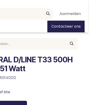
Aanmelden
tiedagen
Contacteer ons
RAL D/LINE T33 500H
551 Watt
50140212
ef btw