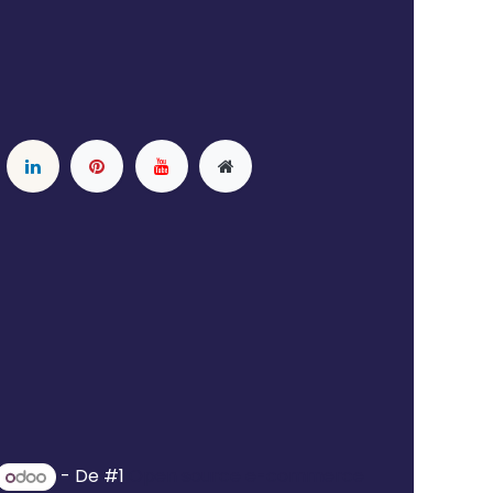
- De #1
Open source e-commerce