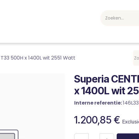
webshop
Over ons
Professioneel
Blog
vakan
T33 500H x 1400L wit 2551 Watt
Superia CENT
x 1400L wit 2
Interne referentie:
146L33
1.200,85
€
Exclusi