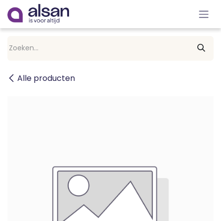
Overslaan naar inhoud
Alle producten