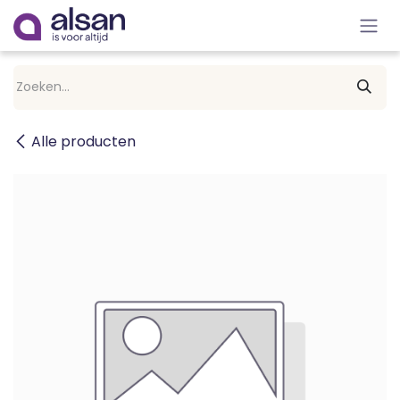
Overslaan naar inhoud
Alle producten