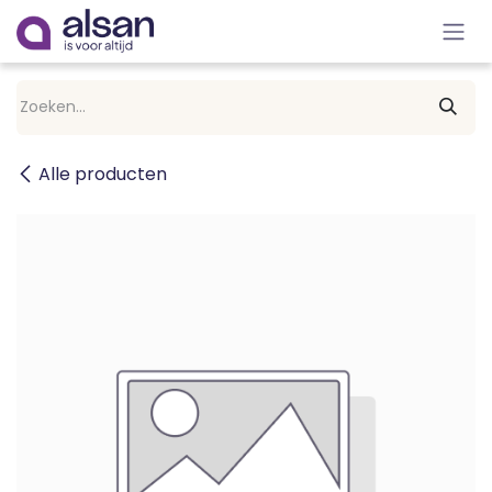
Overslaan naar inhoud
Alle producten