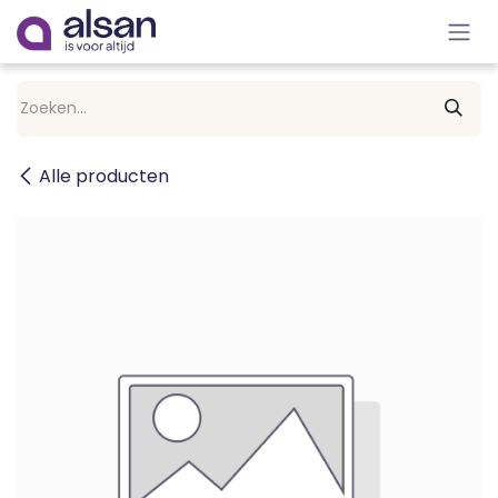
Overslaan naar inhoud
Alle producten