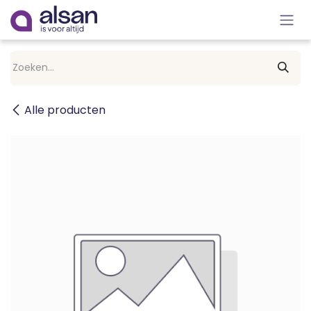
Overslaan naar inhoud
Alle producten