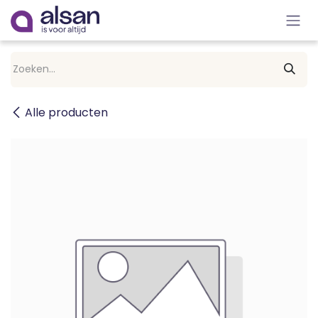
Overslaan naar inhoud
Alle producten