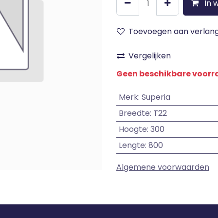
In 
Toevoegen aan verlangl
Vergelijken
Geen beschikbare voor
Merk
:
Superia
Breedte
:
T22
Hoogte
:
300
Lengte
:
800
Algemene voorwaarden