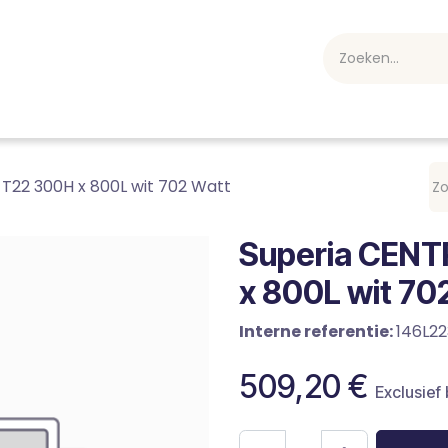
webshop
Over ons
Professioneel
Blog
vakan
T22 300H x 800L wit 702 Watt
Superia CENT
x 800L wit 70
Interne referentie:
146L2
509,20
€
Exclusief