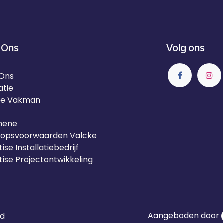
 Ons
Volg ons
 Ons
atie
Je Vakman
mene
oopsvoorwaarden Valcke
ise Installatiebedrijf
tise Projectontwikkeling
Aangeboden door
id