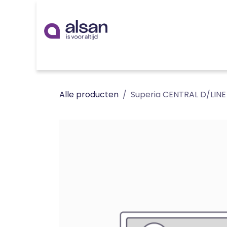
Overslaan naar inhoud
Inspiratie
badkamer
keuken
technieken
Alle producten
Superia CENTRAL D/LINE 