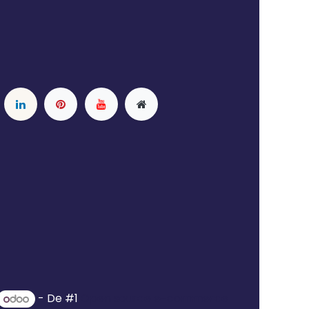
- De #1
Open source e-commerce