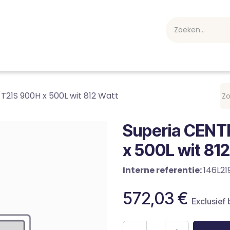
webshop
Over ons
Professioneel
Blog
vakan
T21S 900H x 500L wit 812 Watt
Superia CENT
x 500L wit 81
Interne referentie:
146L21
572,03
€
Exclusief