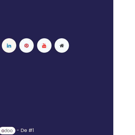
- De #1
Open source e-commerce