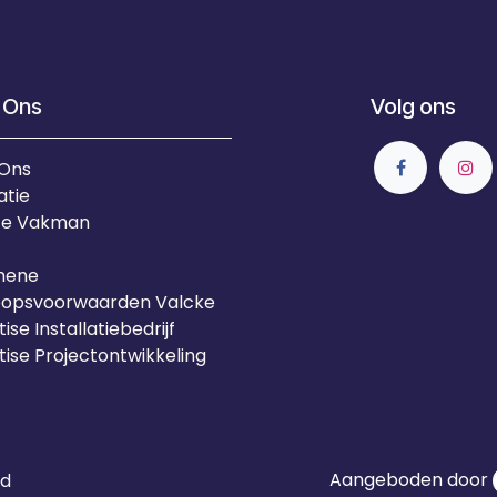
 Ons
Volg ons
 Ons
atie
Je Vakman
mene
oopsvoorwaarden Valcke
ise Installatiebedrijf
tise Projectontwikkeling
Aangeboden door
id