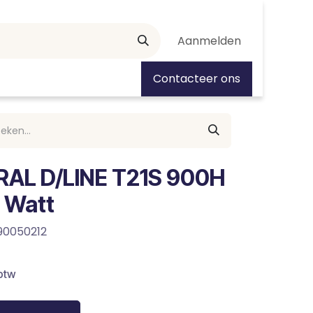
Aanmelden
tiedagen
Contacteer ons
RAL D/LINE T21S 900H
2 Watt
90050212
 btw