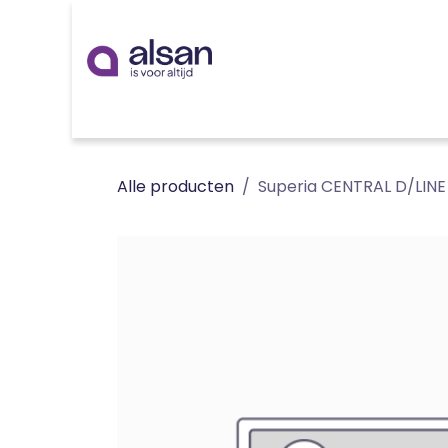
Overslaan naar inhoud
Inspiratie
badkamer
keuken
technieken
Alle producten
Superia CENTRAL D/LINE 