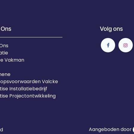
 Ons
Volg ons
 Ons
atie
Je Vakman
mene
oopsvoorwaarden Valcke
ise Installatiebedrijf
tise Projectontwikkeling
Aangeboden door
id