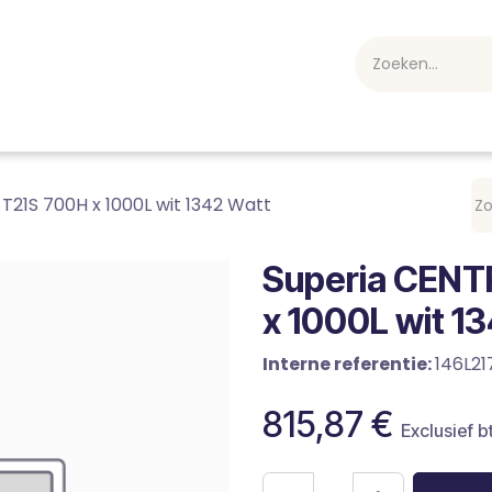
webshop
Over ons
Professioneel
Blog
vakan
T21S 700H x 1000L wit 1342 Watt
Superia CENT
x 1000L wit 1
Interne referentie:
146L21
815,87
€
Exclusief b