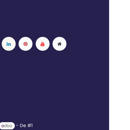
- De #1
Open source e-commerce