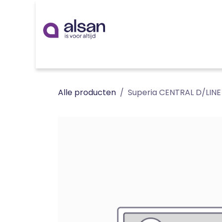
Overslaan naar inhoud
Inspiratie
badkamer
keuken
technieken
Alle producten
Superia CENTRAL D/LINE 