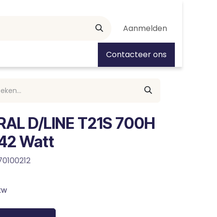
Aanmelden
tiedagen
Contacteer ons
RAL D/LINE T21S 700H
342 Watt
70100212
tw