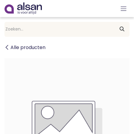
Overslaan naar inhoud
Alle producten