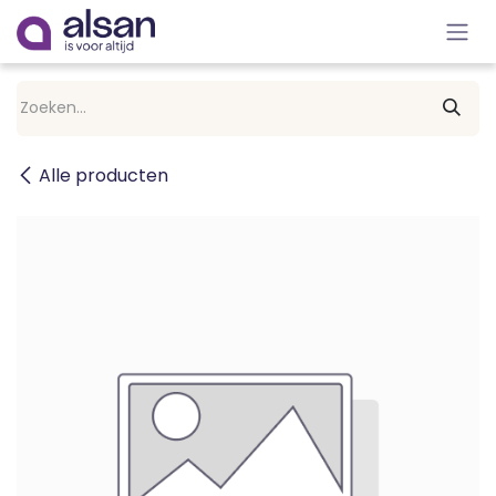
Overslaan naar inhoud
Alle producten