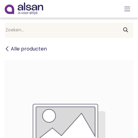
Overslaan naar inhoud
Alle producten