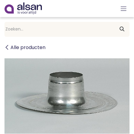
Overslaan naar inhoud
Alle producten