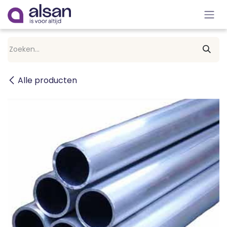
Overslaan naar inhoud
Alle producten