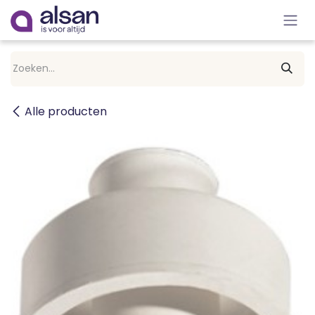
Overslaan naar inhoud
Alle producten