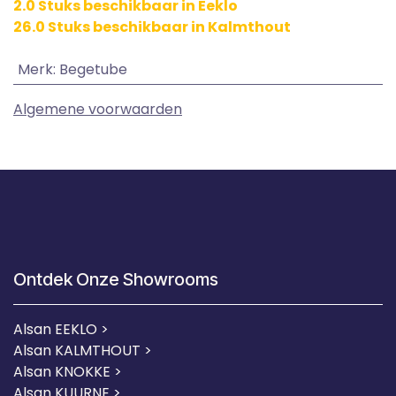
2.0 Stuks beschikbaar in Eeklo
26.0 Stuks beschikbaar in Kalmthout
Merk
:
Begetube
Algemene voorwaarden
Ontdek Onze Showrooms
Alsan EEKLO >
Alsan KALMTHOUT >
Alsan KNOKKE >
Alsan KUURNE
>