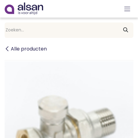
Overslaan naar inhoud
Alle producten