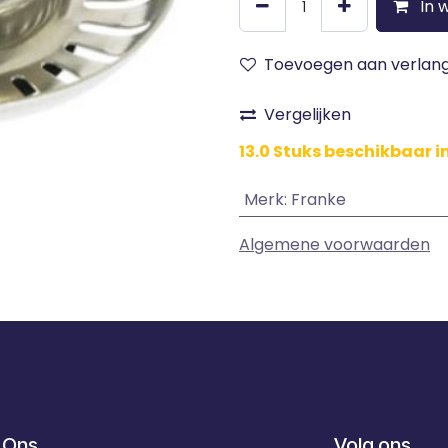
In 
Toevoegen aan verlangl
Vergelijken
13.0 Stuks beschikbaar i
Merk
:
Franke
Algemene voorwaarden
 Ons
Volg ons