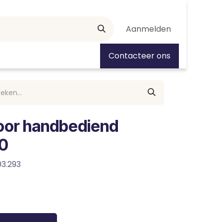
Aanmelden
tiedagen
Contacteer ons
oor handbediend
50
03.293