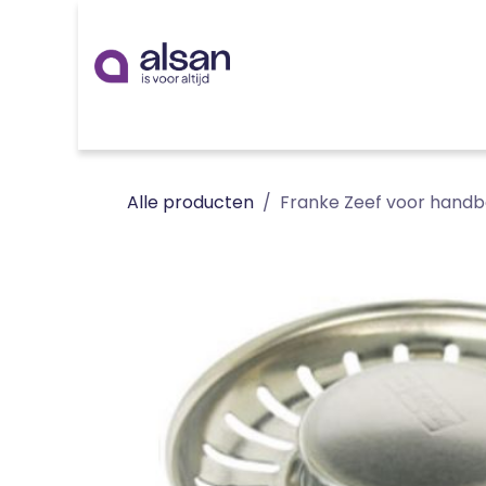
Overslaan naar inhoud
Inspiratie
badkamer
keuken
technieken
Alle producten
Franke Zeef voor handb