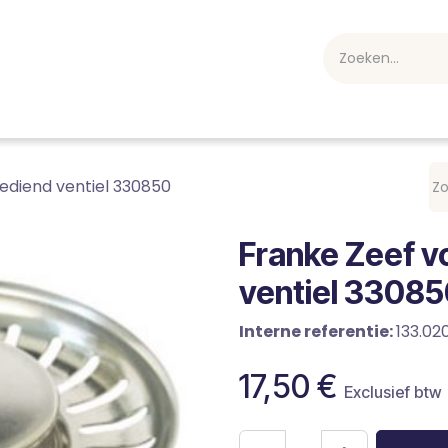
webshop
Over ons
Professioneel
Blog
vakan
ediend ventiel 330850
Franke Zeef v
ventiel 3308
Interne referentie:
133.02
17,50
€
Exclusief btw