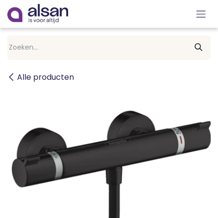
Overslaan naar inhoud
Alle producten