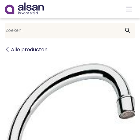
Overslaan naar inhoud
Alle producten