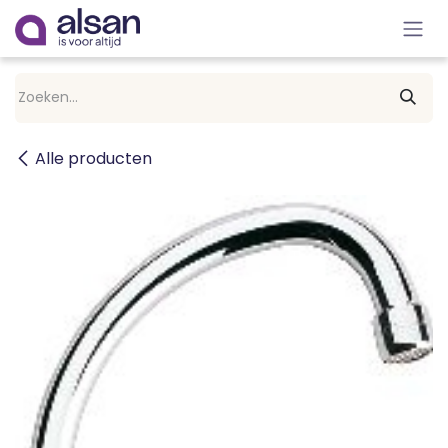
Overslaan naar inhoud
Alle producten