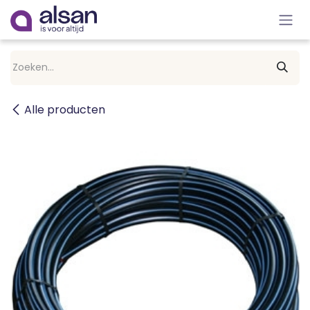
Overslaan naar inhoud
Alle producten