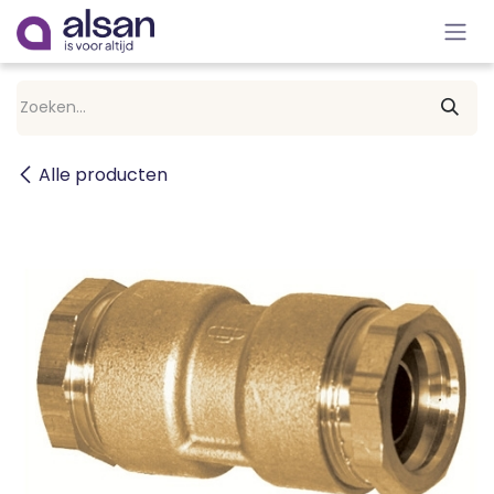
Overslaan naar inhoud
Alle producten