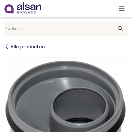
Overslaan naar inhoud
Alle producten