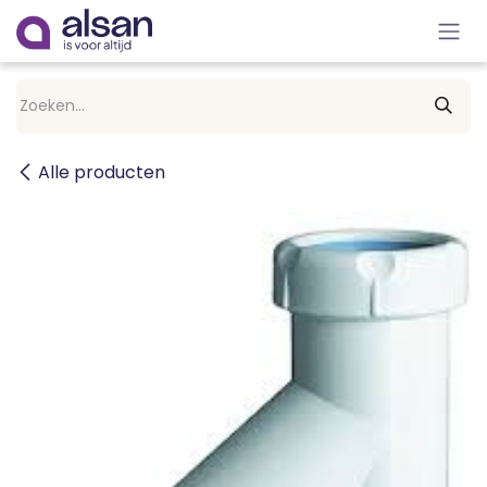
Overslaan naar inhoud
Alle producten