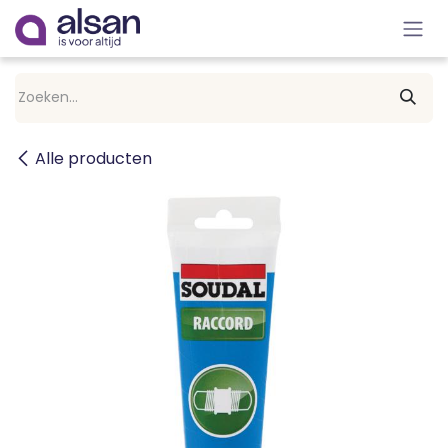
Overslaan naar inhoud
Alle producten