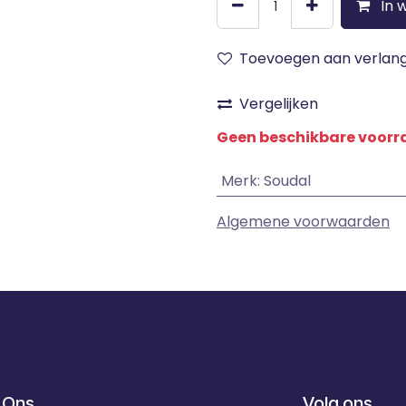
In 
Toevoegen aan verlangl
Vergelijken
Geen beschikbare voor
Merk
:
Soudal
Algemene voorwaarden
 Ons
Volg ons