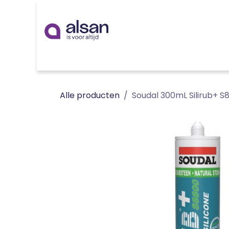
Overslaan naar inhoud
Inspiratie
badkamer
keuken
technieken
Alle producten
Soudal 300mL Silirub+ S