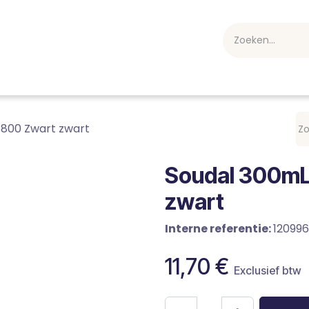
webshop
Over ons
Professioneel
Blog
vakan
8800 Zwart zwart
Soudal 300mL
zwart
Interne referentie:
120996
11,70
€
Exclusief btw