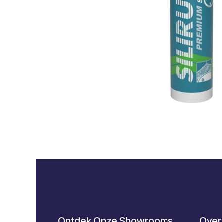
Ontdek Onze Showrooms
Over