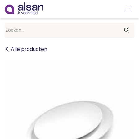
Overslaan naar inhoud
Alle producten