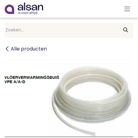
Overslaan naar inhoud
Alle producten