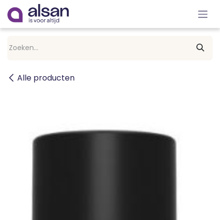
Overslaan naar inhoud
Alle producten