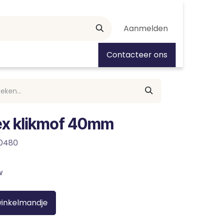
Aanmelden
tiedagen
Contacteer ons
ex klikmof 40mm
00480
w
winkelmandje