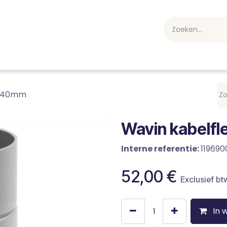
webshop
Over ons
Professioneel
Blog
vakan
of 40mm
Wavin kabelfl
Interne referentie:
11969
52,00
€
Exclusief bt
In 