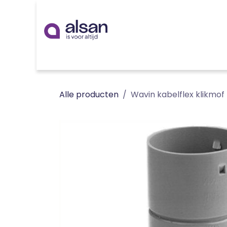
Overslaan naar inhoud
Inspiratie
badkamer
keuken
technieken
Alle producten
Wavin kabelflex klikm