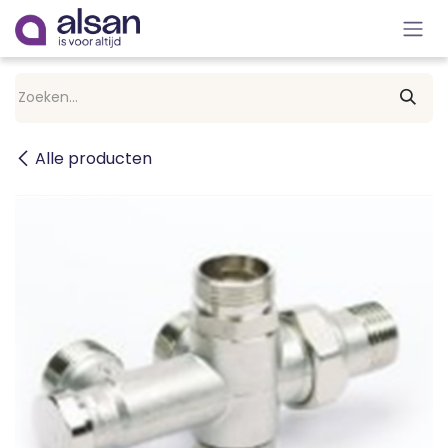
Overslaan naar inhoud
Alle producten