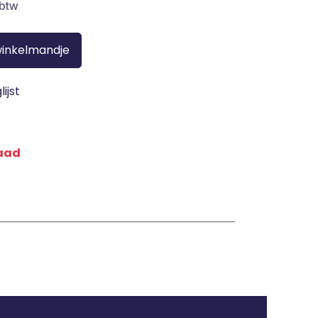
 btw
winkelmandje
ijst
raad