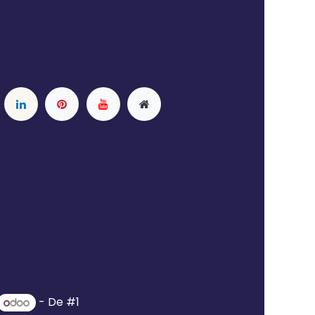
- De #1
Open source e-commerce