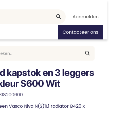
Aanmelden
tiedagen
Contacteer ons
d kapstok en 3 leggers
kleur S600 Wit
0318200600
en Vasco Niva N(S)1L1 radiator B420 x