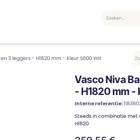
webshop
Over ons
Professioneel
Blog
vakan
en 3 leggers - H1820 mm - kleur S600 Wit
Vasco Niva Ba
- H1820 mm - 
Interne referentie:
11838
Steeds in combinatie met e
H1820.