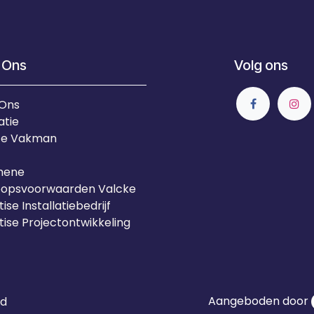
 Ons
Volg ons
 Ons
atie
Je Vakman
mene
oopsvoorwaarden Valcke
ise Installatiebedrijf
tise Projectontwikkeling
Aangeboden door
id