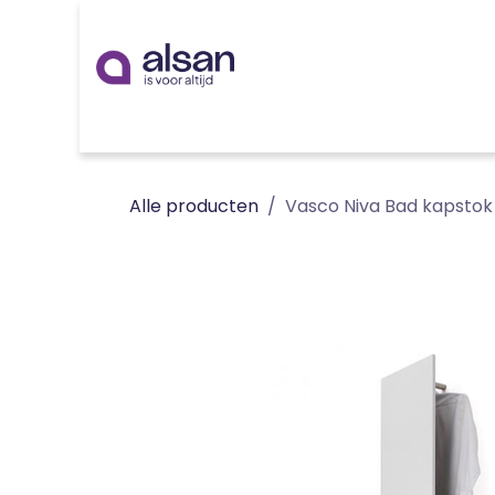
Overslaan naar inhoud
Inspiratie
badkamer
keuken
technieken
Alle producten
Vasco Niva Bad kapstok 