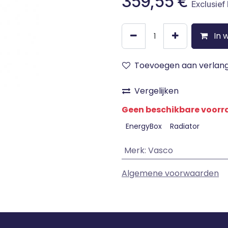
359,55
€
Exclusief
In 
Toevoegen aan verlangl
Vergelijken
Geen beschikbare voor
EnergyBox
Radiator
Merk
:
Vasco
Algemene voorwaarden