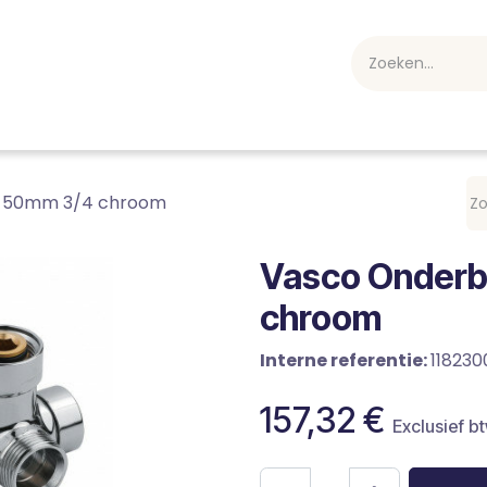
webshop
Over ons
Professioneel
Blog
vakan
s 50mm 3/4 chroom
Vasco Onderb
chroom
Interne referentie:
11823
157,32
€
Exclusief b