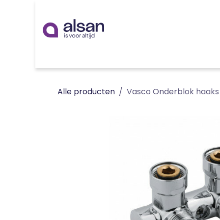
Overslaan naar inhoud
Inspiratie
badkamer
keuken
technieken
Alle producten
Vasco Onderblok haak