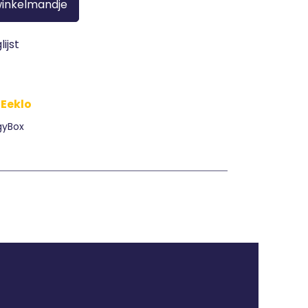
winkelmandje
ijst
 Eeklo
gyBox