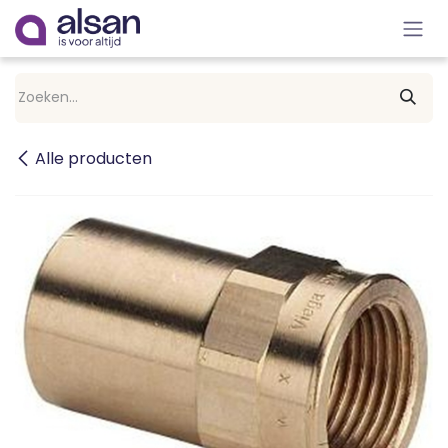
Overslaan naar inhoud
Alle producten