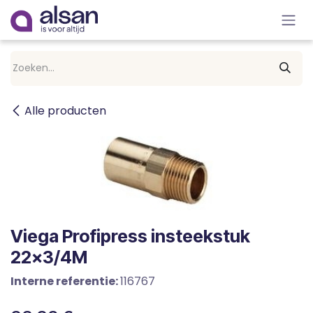
Overslaan naar inhoud
Alle producten
Viega Profipress insteekstuk
22x3/4M
Interne referentie:
116767