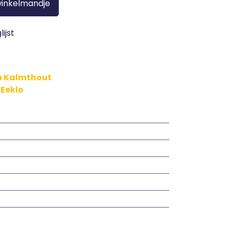
winkelmandje
ijst
in Kalmthout
 Eeklo