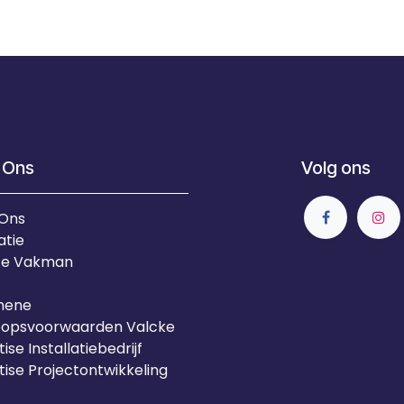
 Ons
Volg ons
 Ons
atie
Je Vakman
mene
oopsvoorwaarden Valcke
ise Installatiebedrijf
tise Projectontwikkeling