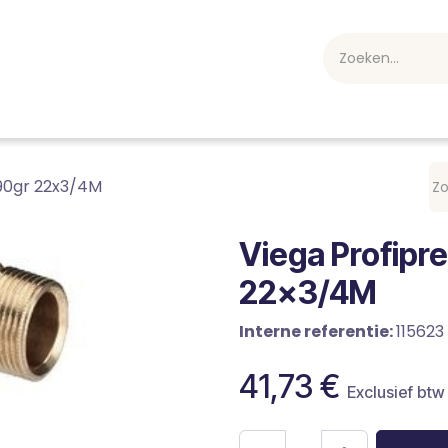
webshop
Over ons
Professioneel
Blog
vakan
 90gr 22x3/4M
Viega Profipr
22x3/4M
Interne referentie:
115623
41,73
€
Exclusief btw