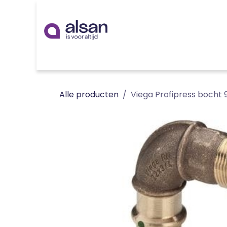
Overslaan naar inhoud
Inspiratie
badkamer
keuken
technieken
Alle producten
Viega Profipress bocht