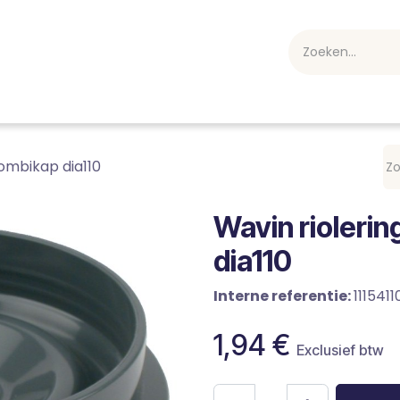
webshop
Over ons
Professioneel
Blog
vakan
ombikap dia110
Wavin rioleri
dia110
Interne referentie:
111541
1,94
€
Exclusief btw