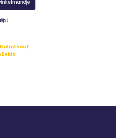
winkelmandje
ijst
n Kalmthout
n Eeklo