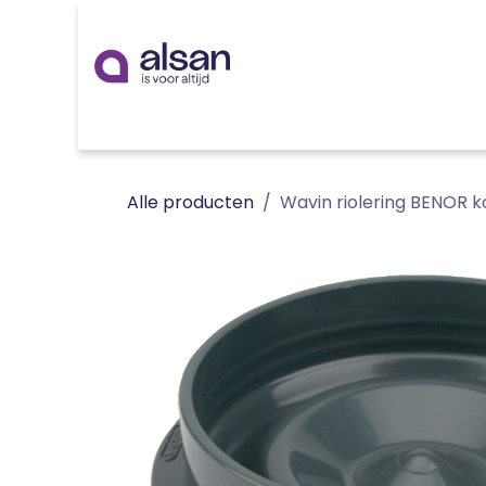
Overslaan naar inhoud
Inspiratie
badkamer
keuken
technieken
Alle producten
Wavin riolering BENOR k