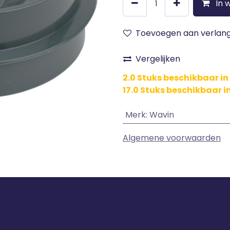
In 
Toevoegen aan verlangl
Vergelijken
2.0 Stuks beschikbaar i
17.0 Stuks beschikbaar i
Merk
:
Wavin
Algemene voorwaarden