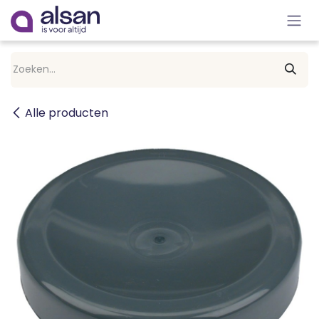
Overslaan naar inhoud
Alle producten