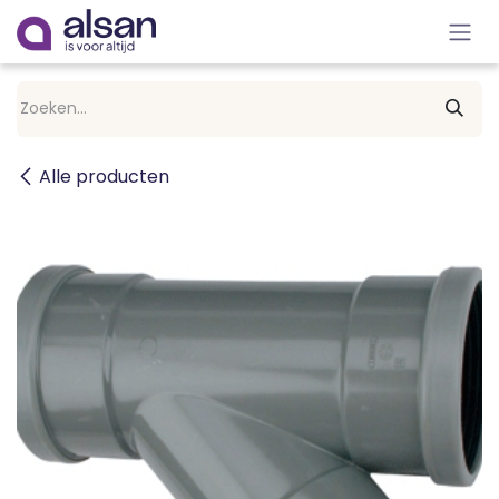
Overslaan naar inhoud
Alle producten