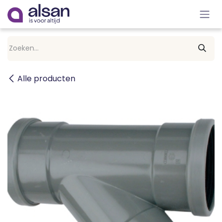
Overslaan naar inhoud
Alle producten