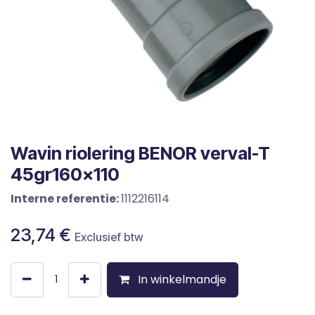
Wavin riolering BENOR verval-T
45gr160x110
Interne referentie:
1112216114
23,74
€
Exclusief btw
In winkelmandje