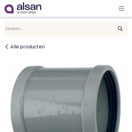
Overslaan naar inhoud
Alle producten