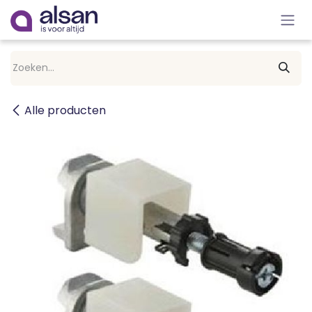
Overslaan naar inhoud
Alle producten