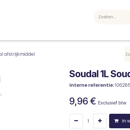
webshop
Over ons
Professioneel
Blog
vakan
l afstrijkmiddel
Soudal 1L Soud
Interne referentie:
10628
9,96
€
Exclusief btw
In 