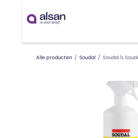
Overslaan naar inhoud
Inspiratie
badkamer
keuken
technieken
Alle producten
Soudal
Soudal 1L Souda