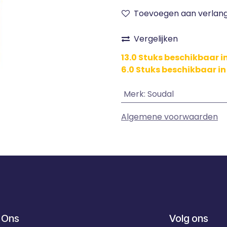
Toevoegen aan verlangl
Vergelijken
13.0 Stuks beschikbaar 
6.0 Stuks beschikbaar in
Merk
:
Soudal
Algemene voorwaarden
 Ons
Volg ons