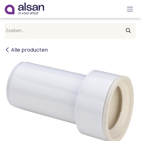
Overslaan naar inhoud
Alle producten