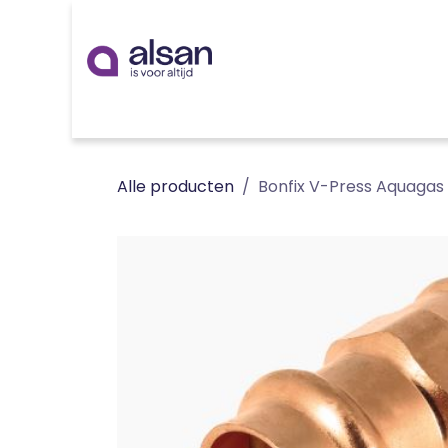
Overslaan naar inhoud
Inspiratie
badkamer
keuken
technieken
Alle producten
Bonfix V-Press Aquagas o