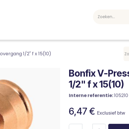
webshop
Over ons
Professioneel
Blog
vakan
vergang 1/2" f x 15(10)
Bonfix V-Pre
1/2" f x 15(10)
Interne referentie:
105210
6,47
€
Exclusief btw