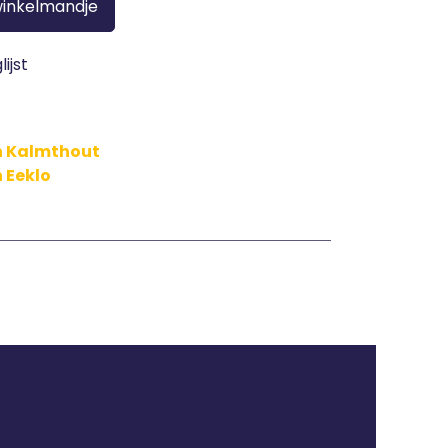
winkelmandje
ijst
in Kalmthout
n Eeklo